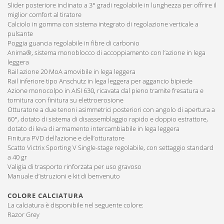
Slider posteriore inclinato a 3° gradi regolabile in lunghezza per offrire il
miglior comfort al tiratore
Calciolo in gomma con sistema integrato di regolazione verticale a
pulsante
Poggia guancia regolabile in fibre di carbonio
Anima®, sistema monoblocco di accoppiamento con l’azione in lega
leggera
Rail azione 20 MoA amovibile in lega leggera
Rail inferiore tipo Anschutz in lega leggera per aggancio bipiede
Azione monocolpo in AISI 630, ricavata dal pieno tramite fresatura e
tornitura con finitura su elettroerosione
Otturatore a due tenoni asimmetrici posteriori con angolo di apertura a
60°, dotato di sistema di disassemblaggio rapido e doppio estrattore,
dotato di leva di armamento intercambiabile in lega leggera
Finitura PVD dell’azione e dell’otturatore
Scatto Victrix Sporting V Single-stage regolabile, con settaggio standard
a 40 gr
Valigia di trasporto rinforzata per uso gravoso
Manuale d’istruzioni e kit di benvenuto
COLORE CALCIATURA
La calciatura è disponibile nel seguente colore:
Razor Grey