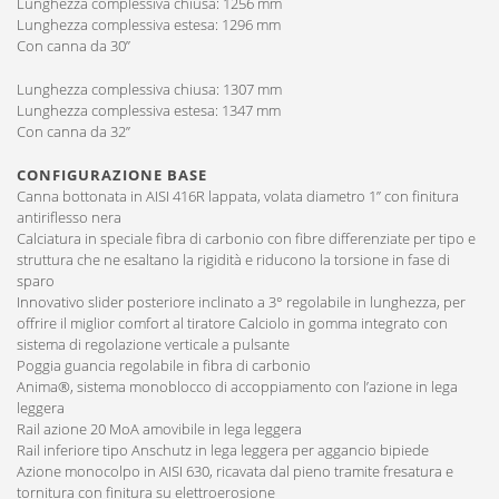
Lunghezza complessiva chiusa: 1256 mm
Lunghezza complessiva estesa: 1296 mm
Con canna da 30”
Lunghezza complessiva chiusa: 1307 mm
Lunghezza complessiva estesa: 1347 mm
Con canna da 32”
CONFIGURAZIONE BASE
Canna bottonata in AISI 416R lappata, volata diametro 1” con finitura
antiriflesso nera
Calciatura in speciale fibra di carbonio con fibre differenziate per tipo e
struttura che ne esaltano la rigidità e riducono la torsione in fase di
sparo
Innovativo slider posteriore inclinato a 3° regolabile in lunghezza, per
offrire il miglior comfort al tiratore Calciolo in gomma integrato con
sistema di regolazione verticale a pulsante
Poggia guancia regolabile in fibra di carbonio
Anima®, sistema monoblocco di accoppiamento con l’azione in lega
leggera
Rail azione 20 MoA amovibile in lega leggera
Rail inferiore tipo Anschutz in lega leggera per aggancio bipiede
Azione monocolpo in AISI 630, ricavata dal pieno tramite fresatura e
tornitura con finitura su elettroerosione