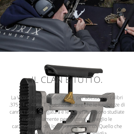
IL CLAN È TUTTO.
La Victrix Crown è disponibile, per adesso, nei calibri
.375 CT e .408 CT. Questo vuol dire che le lunghezze di
canna, i passi di rigatura e le camerature sono studiate
meticolosamente per sfruttare al meglio le
caratteristiche del loro munizionamento. Quello che
fai per la famiglia, resta per la famiglia.